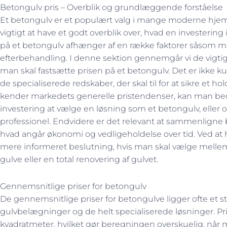
Betongulv pris – Overblik og grundlæggende forståelse
Et betongulv er et populært valg i mange moderne hjem 
vigtigt at have et godt overblik over, hvad en investering 
på et betongulv afhænger af en række faktorer såsom ma
efterbehandling. I denne sektion gennemgår vi de vigtigs
man skal fastsætte prisen på et betongulv. Det er ikke 
de specialiserede redskaber, der skal til for at sikre et h
kender markedets generelle pristendenser, kan man bed
investering at vælge en løsning som et betongulv, eller 
professionel. Endvidere er det relevant at sammenligne
hvad angår økonomi og vedligeholdelse over tid. Ved at
mere informeret beslutning, hvis man skal vælge mellem
gulve eller en total renovering af gulvet.
Gennemsnitlige priser for betongulv
De gennemsnitlige priser for betongulve ligger ofte et s
gulvbelægninger og de helt specialiserede løsninger. Pri
kvadratmeter, hvilket gør beregningen overskuelig, når 