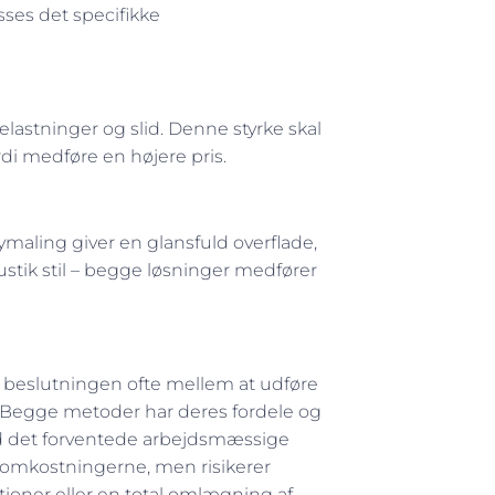
asses det specifikke
elastninger og slid. Denne styrke skal
di medføre en højere pris.
maling giver en glansfuld overflade,
stik stil – begge løsninger medfører
r beslutningen ofte mellem at udføre
er. Begge metoder har deres fordele og
od det forventede arbejdsmæssige
ftomkostningerne, men risikerer
tioner eller en total omlægning af