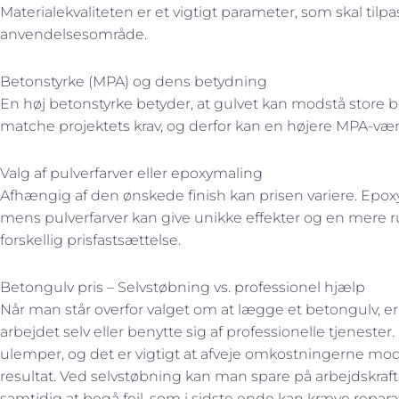
Materialekvaliteten er et vigtigt parameter, som skal tilp
anvendelsesområde.
Betonstyrke (MPA) og dens betydning
En høj betonstyrke betyder, at gulvet kan modstå store b
matche projektets krav, og derfor kan en højere MPA-vær
Valg af pulverfarver eller epoxymaling
Afhængig af den ønskede finish kan prisen variere. Epoxy
mens pulverfarver kan give unikke effekter og en mere ru
forskellig prisfastsættelse.
Betongulv pris – Selvstøbning vs. professionel hjælp
Når man står overfor valget om at lægge et betongulv, e
arbejdet selv eller benytte sig af professionelle tjenest
ulemper, og det er vigtigt at afveje omkostningerne m
resultat. Ved selvstøbning kan man spare på arbejdskra
samtidig at begå fejl, som i sidste ende kan kræve repara