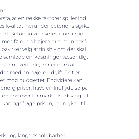
rne
stå, at en række faktorer spiller ind
 kvalitet, herunder betonens styrke
ed. Betongulve leveres i forskellige
fte medfører en højere pris, men også
påvirker valg af finish – om det skal
 de samlede omkostninger væsentligt.
 i en overflade, der er nem at
ndet med en højere udgift. Det er
litet mod budgettet. Endvidere kan
energipriser, have en indflydelse på
følsomme over for markedsudsving. Et
e
, kan også øge prisen, men giver til
styrke og langtidsholdbarhed.