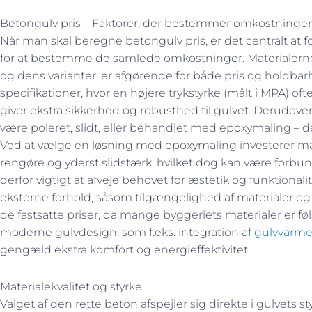
Betongulv pris – Faktorer, der bestemmer omkostninge
Når man skal beregne betongulv pris, er det centralt at for
for at bestemme de samlede omkostninger. Materialernes
og dens varianter, er afgørende for både pris og holdbarh
specifikationer, hvor en højere trykstyrke (målt i MPA) o
giver ekstra sikkerhed og robusthed til gulvet. Derudover 
være poleret, slidt, eller behandlet med epoxymaling –
Ved at vælge en løsning med epoxymaling investerer man
rengøre og yderst slidstærk, hvilket dog kan være forbu
derfor vigtigt at afveje behovet for æstetik og funktiona
eksterne forhold, såsom tilgængelighed af materialer og 
de fastsatte priser, da mange byggeriets materialer er 
moderne gulvdesign, som f.eks. integration af
gulvvarm
gengæld ekstra komfort og energieffektivitet.
Materialekvalitet og styrke
Valget af den rette beton afspejler sig direkte i gulvets 