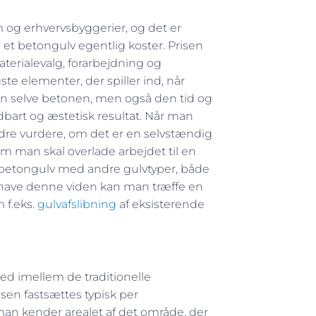
og erhvervsbyggerier, og det er
i et betongulv egentlig koster. Prisen
terialevalg, forarbejdning og
te elementer, der spiller ind, når
kun selve betonen, men også den tid og
oldbart og æstetisk resultat. Når man
re vurdere, om det er en selvstændig
om man skal overlade arbejdet til en
 betongulv med andre gulvtyper, både
 have denne viden kan man træffe en
 f.eks.
gulvafslibning
af eksisterende
ted imellem de traditionelle
sen fastsættes typisk per
man kender arealet af det område, der