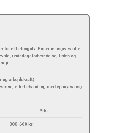
r for et betongulv. Priserne angives ofte
valg, underlagsforberedelse, finish og
jælp.
r og arbejdskraft)
vvarme, efterbehandling med epoxymaling
Pris
300-600 kr.