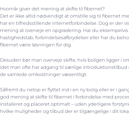
Hvornår giver det mening at skifte til fibernet?
Det er ikke altid nødvendigt at omstille sig til fibernet 
har en tilfredsstillende internetforbindelse. Dog er der vi
mening at overveje en opgradering. Har du eksempelvi
hastighedstab, forbindelsesafbrydelser eller har du beh
fibernet være løsningen for dig.
Desuden bør man overveje skifte, hvis boligen ligger i om
idet man ofte har adgang til særlige introduktionstilbu
de samlede omkostninger væsentligt.
Såfremt du netop er flyttet ind i en ny bolig eller er i g
god mening at skifte til fibernet i forbindelse med proce
installeret og placeret optimalt – uden yderligere forstyrr
hvilke muligheder og tilbud der er tilgængelige i dit lok
Tidligere