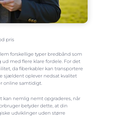
025
od pris
mellem forskellige typer bredbånd som
ig ud med flere klare fordele. For det
litet, da fiberkabler kan transportere
e sjældent oplever nedsat kvalitet
r online samtidigt.
 Det kan nemlig nemt opgraderes, når
orbruger betyder dette, at din
iske udviklinger uden større