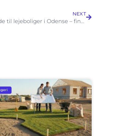
NEXT
Din guide til lejeboliger i Odense – find dit næste hjem
geri