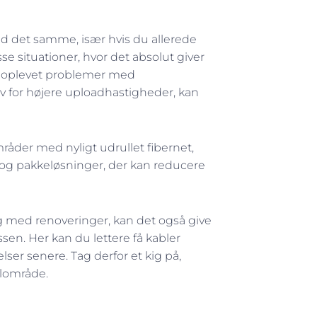
med det samme, især hvis du allerede
sse situationer, hvor det absolut giver
s oplevet problemer med
ov for højere uploadhastigheder, kan
råder med nyligt udrullet fibernet,
d og pakkeløsninger, der kan reducere
ang med renoveringer, kan det også give
ssen. Her kan du lettere få kabler
elser senere. Tag derfor et kig på,
alområde.
Næste