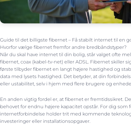
bob
marts 3, 2
Guide til det billigste fibernet – Få stabilt internet til en g
Hvorfor vælge fibernet fremfor andre bredbåndstyper?
Når du skal have internet til din bolig, står valget ofte 
fibernet, coax (kabel-tv-net) eller ADSL. Fibernet skiller s
første tilbyder fibernet en langt højere hastighed og stabi
data med lysets hastighed. Det betyder, at din forbindels
eller ustabilitet, selv i hjem med flere brugere og enhede
En anden vigtig fordel er, at fibernet er fremtidssikret.
behovet for endnu højere kapacitet opstår. For dig som f
internetforbindelse holder trit med kommende teknolog
investeringer eller installationsopgaver.