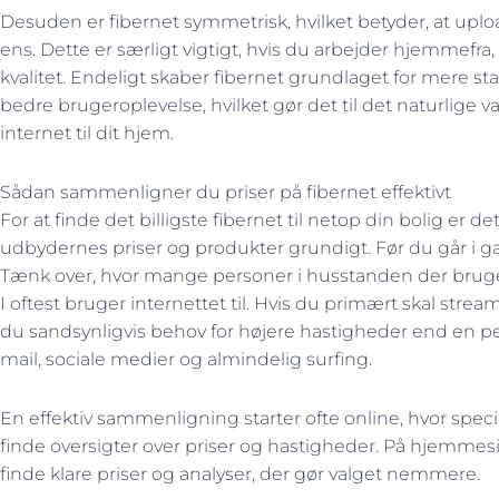
Desuden er fibernet symmetrisk, hvilket betyder, at upl
ens. Dette er særligt vigtigt, hvis du arbejder hjemmefra,
kvalitet. Endeligt skaber fibernet grundlaget for mere sta
bedre brugeroplevelse, hvilket gør det til det naturlige 
internet til dit hjem.
Sådan sammenligner du priser på fibernet effektivt
For at finde det billigste fibernet til netop din bolig e
udbydernes priser og produkter grundigt. Før du går i 
Tænk over, hvor mange personer i husstanden der bruger 
I oftest bruger internettet til. Hvis du primært skal streame
du sandsynligvis behov for højere hastigheder end en per
mail, sociale medier og almindelig surfing.
En effektiv sammenligning starter ofte online, hvor spec
finde oversigter over priser og hastigheder. På hjemme
finde klare priser og analyser, der gør valget nemmere.