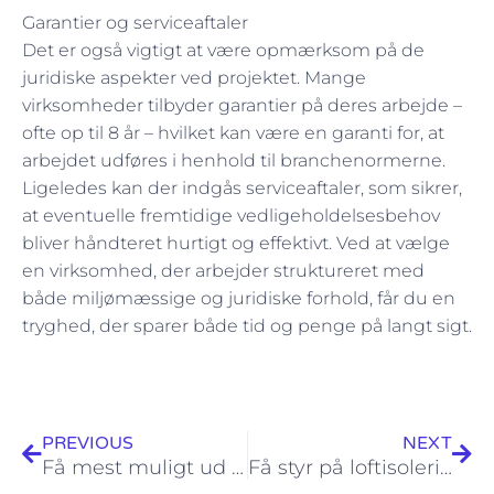
Garantier og serviceaftaler
Det er også vigtigt at være opmærksom på de
juridiske aspekter ved projektet. Mange
virksomheder tilbyder garantier på deres arbejde –
ofte op til 8 år – hvilket kan være en garanti for, at
arbejdet udføres i henhold til branchenormerne.
Ligeledes kan der indgås serviceaftaler, som sikrer,
at eventuelle fremtidige vedligeholdelsesbehov
bliver håndteret hurtigt og effektivt. Ved at vælge
en virksomhed, der arbejder struktureret med
både miljømæssige og juridiske forhold, får du en
tryghed, der sparer både tid og penge på langt sigt.
Tidligere
Næs
PREVIOUS
NEXT
Få mest muligt ud af din betongulv pris – Tips og guides til dit næste projekt
Få styr på loftisolering pris – din guide til energibesparende fordele