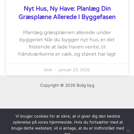
Nyt Hus, Ny Have: Planlæg Din
Græsplæne Allerede I Byggefasen
Planlæg græsplænen allerede under
byggeriet Når du bygger nyt hus, er det
fristende at lade haven vente, til
håndværkerne er væk, og støvet har lagt
bob
januar 23, 2026
Copyright © 2026 Bolig byg
Vi bruger cookies for at sikre, at vi giver dig den bedste
oplevelse på vores hjemmeside. Hvis du fortsætter med at
bruge dette websted, vil vi antage, at du er indforstået med