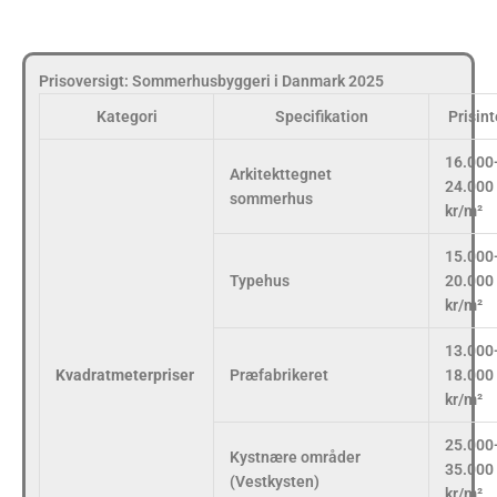
Prisoversigt: Sommerhusbyggeri i Danmark 2025
Kategori
Specifikation
Prisint
16.000
Arkitekttegnet
24.000
sommerhus
kr/m²
15.000
Typehus
20.000
kr/m²
13.000
Kvadratmeterpriser
Præfabrikeret
18.000
kr/m²
25.000
Kystnære områder
35.000
(Vestkysten)
kr/m²