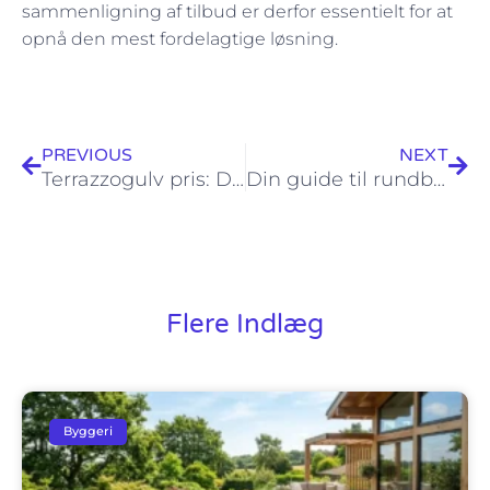
sammenligning af tilbud er derfor essentielt for at
opnå den mest fordelagtige løsning.
Tidligere
Næs
PREVIOUS
NEXT
Terrazzogulv pris: Din guide til kvalitet og overkommelige løsninger
Din guide til rundbuehal pris: Sådan sikrer du det bedste tilbud
Flere Indlæg
Byggeri