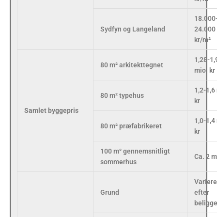
18.000
Sydfyn og Langeland
24.000
kr/m²
1,28-1,
80 m² arkitekttegnet
mio. kr
1,2-1,6
80 m² typehus
kr
Samlet byggepris
1,0-1,4
80 m² præfabrikeret
kr
100 m² gennemsnitligt
Ca. 2 m
sommerhus
Variere
Grund
efter
beligg