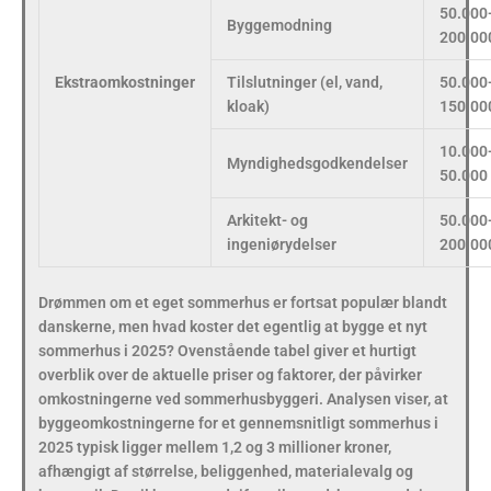
50.000
Byggemodning
200.000
Ekstraomkostninger
Tilslutninger (el, vand,
50.000
kloak)
150.000
10.000
Myndighedsgodkendelser
50.000 
Arkitekt- og
50.000
ingeniørydelser
200.000
Drømmen om et eget sommerhus er fortsat populær blandt
danskerne, men hvad koster det egentlig at bygge et nyt
sommerhus i 2025? Ovenstående tabel giver et hurtigt
overblik over de aktuelle priser og faktorer, der påvirker
omkostningerne ved sommerhusbyggeri. Analysen viser, at
byggeomkostningerne for et gennemsnitligt sommerhus i
2025 typisk ligger mellem 1,2 og 3 millioner kroner,
afhængigt af størrelse, beliggenhed, materialevalg og