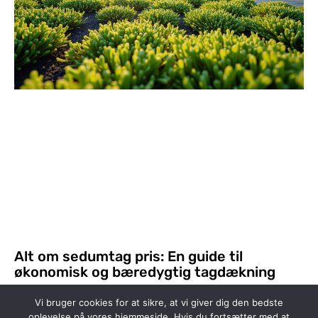
Alt om sedumtag pris: En guide til
økonomisk og bæredygtig tagdækning
1
2
3
4
5
6
Vi bruger cookies for at sikre, at vi giver dig den bedste
oplevelse på vores hjemmeside. Hvis du fortsætter med at