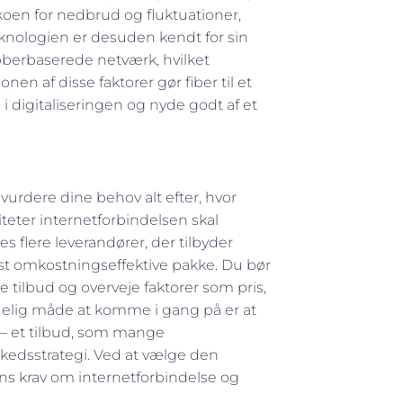
koen for nedbrud og fluktuationer,
Teknologien er desuden kendt for sin
bberbaserede netværk, hvilket
nen af disse faktorer gør fiber til et
i digitaliseringen og nyde godt af et
 vurdere dine behov alt efter, hvor
iteter internetforbindelsen skal
s flere leverandører, der tilbyder
st omkostningseffektive pakke. Du bør
tilbud og overveje faktorer som pris,
kuelig måde at komme i gang på er at
– et tilbud, som mange
kedsstrategi. Ved at vælge den
idens krav om internetforbindelse og