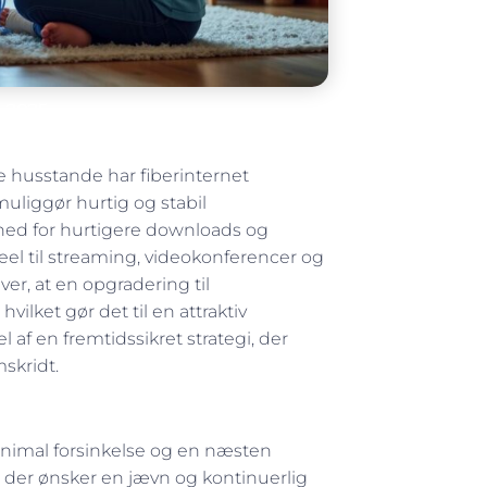
 2025
le husstande har fiberinternet
uliggør hurtig og stabil
hed for hurtigere downloads og
eel til streaming, videokonferencer og
er, at en opgradering til
vilket gør det til en attraktiv
l af en fremtidssikret strategi, der
skridt.
inimal forsinkelse og en næsten
 der ønsker en jævn og kontinuerlig