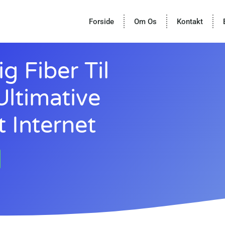
Forside
Om Os
Kontakt
g Fiber Til
Ultimative
t Internet