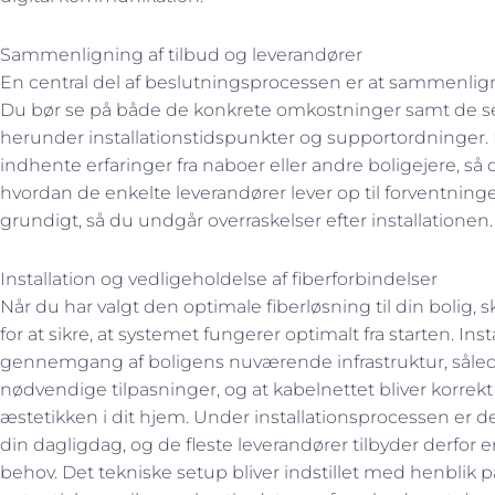
Sammenligning af tilbud og leverandører
En central del af beslutningsprocessen er at sammenligne
Du bør se på både de konkrete omkostninger samt de serv
herunder installationstidspunkter og supportordninger. 
indhente erfaringer fra naboer eller andre boligejere, så 
hvordan de enkelte leverandører lever op til forventning
grundigt, så du undgår overraskelser efter installationen.
Installation og vedligeholdelse af fiberforbindelser
Når du har valgt den optimale fiberløsning til din bolig, sk
for at sikre, at systemet fungerer optimalt fra starten. Ins
gennemgang af boligens nuværende infrastruktur, såled
nødvendige tilpasninger, og at kabelnettet bliver korrekt
æstetikken i dit hjem. Under installationsprocessen er de
din dagligdag, og de fleste leverandører tilbyder derfor en
behov. Det tekniske setup bliver indstillet med henblik p