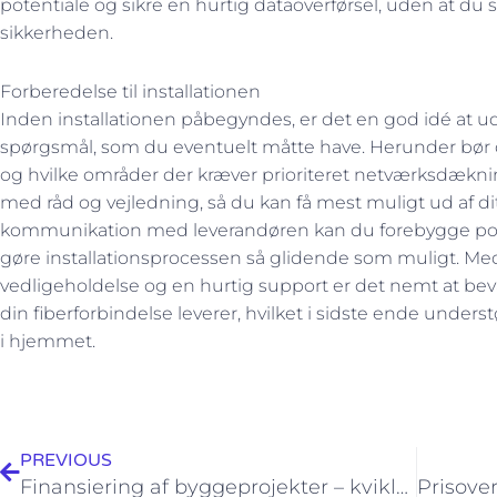
potentiale og sikre en hurtig dataoverførsel, uden at d
sikkerheden.
Forberedelse til installationen
Inden installationen påbegyndes, er det en god idé at ud
spørgsmål, som du eventuelt måtte have. Herunder bør d
og hvilke områder der kræver prioriteret netværksdækning
med råd og vejledning, så du kan få mest muligt ud af dit
kommunikation med leverandøren kan du forebygge pot
gøre installationsprocessen så glidende som muligt. Me
vedligeholdelse og en hurtig support er det nemt at beva
din fiberforbindelse leverer, hvilket i sidste ende unde
i hjemmet.
Tidligere
PREVIOUS
Finansiering af byggeprojekter – kviklån og alternativer