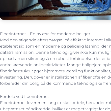
bob
november 28,
Fiberinternet – En ny æra for moderne boliger
Med den stigende efterspørgsel på effektivt internet i al
etableret sig som en moderne og pålidelig løsning, der m
datatransmission. Denne teknologi giver ikke kun mulig
uploads, men sikrer også en robust forbindelse, der er id
andre krævende onlineaktiviteter. Mange boligejere oplev
fiberinfrastruktur øger hjemmets værdi og funktionalitet, h
investering. Derudover er installationen af fiber ofte en de
forbereder din bolig på de kommende teknologiske frem
Fordele ved fiberinternet
Fiberinternet leverer en lang række fordele, herunder m
ubegrænset båndbredde, hvilket er meget vigtigt for de,