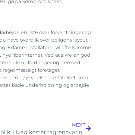
u skal gå på kompromis med
arbejde en liste over forventninger og
u have overblik over boligens layout
. Erfarne installatører vil ofte komme
 nye fiberinternet. Ved at sikre en god
entielle udfordringer og dermed
d regelmæssigt foretaget
re den høje ydelse og stabilitet, som
rstøtter både underholdning og arbejde
Næste
NEXT
Prisoverblik: Hvad koster tagrenovering og nyt tag i 2026?