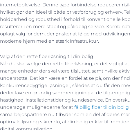
internetoplevelse. Denne type forbindelse reducerer risi
hvilket gør den ideel til både privatforbrug og erhverv. 
holdbarhed og robusthed i forhold til konventionelle ko
resulterer i en mere stabil og pålidelig service. Kombinatio
oplagt valg for dem, der ønsker at følge med udviklingen 
moderne hjem med en stærk infrastruktur.
Valg af den rette fiberløsning til din bolig
Når du skal vælge den rette fiberløsning, er det vigtigt at
mange enheder der skal være tilsluttet, samt hvilke aktiv
understøtte. Det kan være en fordel at se på, om der finde
konkurrencedygtige løsninger, således at du får den me
derfor lave en grundig sammenligning af de tilgængelige 
hastighed, installationstider og kundeservice. En overs
undersøge mulighederne for at
få billig fiber til din bolig
samarbejdspartnere nu tilbyder som en del af deres mar
optimale løsning sikrer du, at din bolig er klar til fremt
digital kommunikation.